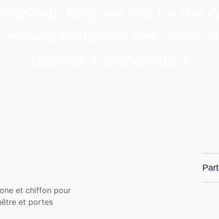
re&porte Bloquée Par Le Gel O
omment Entretenir Vos Joints 
Garantir L’étanchéité ?
Part