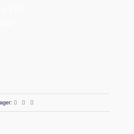
u Fuit
Pour
ager: