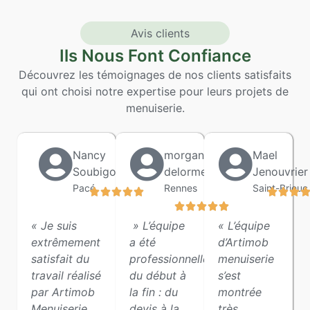
Avis clients
Ils Nous Font Confiance
Découvrez les témoignages de nos clients satisfaits
qui ont choisi notre expertise pour leurs projets de
menuiserie.
Nancy
morgane
Mael
Soubigou
delorme
Jenouvrier
Pacé
Rennes
Saint-Brieuc
« Je suis
» L’équipe
« L’équipe
extrêmement
a été
d’Artimob
satisfait du
professionnelle
menuiserie
travail réalisé
du début à
s’est
par Artimob
la fin : du
montrée
Menuiserie
devis à la
très