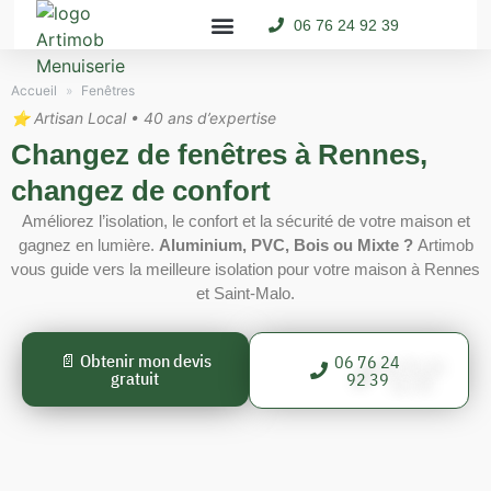
06 76 24 92 39
Porte d’entrée
Portes de Garage
Espace Pro
📞 06 76 24 92 39
Accueil
»
Fenêtres
⭐ Artisan Local • 40 ans d’expertise
Changez de fenêtres à Rennes,
changez de confort
Améliorez l’isolation, le confort et la sécurité de votre maison et
g
agnez en lumière.
Aluminium, PVC, Bois ou Mixte ?
Artimob
vous guide vers la meilleure isolation pour votre maison à Rennes
et Saint-Malo.
📄 Obtenir mon devis
06 76 24
gratuit
92 39