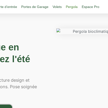
rte d’entrée
Portes de Garage
Volets
Pergola
Espace Pro
ue en
z l'été
ture design et
tons. Pose soignée