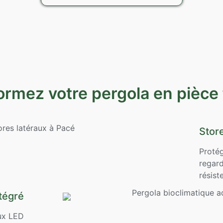
ormez votre pergola en pièce
Stor
Protég
regard
résist
tégré
ux LED