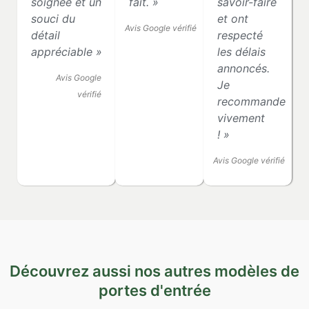
soignée et un
fait. »
savoir-faire
souci du
et ont
Avis Google vérifié
détail
respecté
appréciable »
les délais
annoncés.
Avis Google
Je
vérifié
recommande
vivement
! »
Avis Google vérifié
Découvrez aussi nos autres modèles de
portes d'entrée