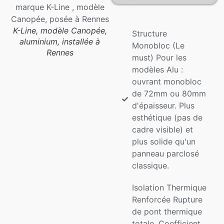
K-Line, modèle Canopée,
Structure
aluminium, installée à
Monobloc (Le
Rennes
K-Line, modèle Canopée,
must) Pour les
aluminium, installée à Pacé
modèles Alu :
ouvrant monobloc
de 72mm ou 80mm
d'épaisseur. Plus
esthétique (pas de
cadre visible) et
plus solide qu'un
panneau parclosé
classique.
Isolation Thermique
Renforcée Rupture
de pont thermique
totale. Coefficient