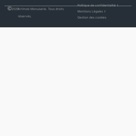
Politique de confidentialité
2026
Artimob Menuiserie. Tous droits
Mentions Légales
réservés.
Gestion des cookies