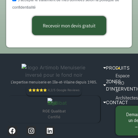
confidentialité
Recevoir mon devis gratuit
PRODUITS
➝‬
Espace
ZONES
L’expertise menuiserie en Ille-et-Vilaine depuis 1985.
PRO
D'INTERVENT
&
⭐⭐⭐⭐⭐ 4,2/5 Google Reviews
Architectes
CONTACT
RGE Qualibat
Dema
Certifié
un d