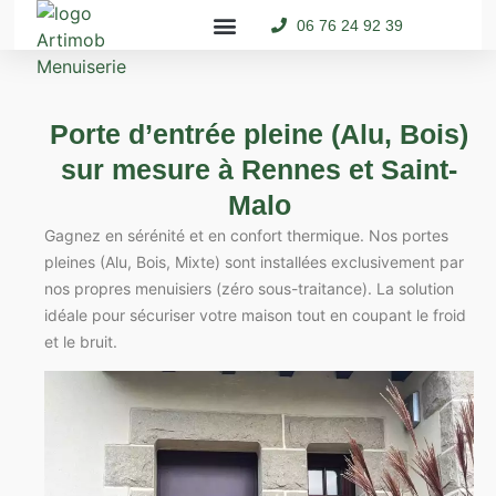
06 76 24 92 39
Porte d’entrée
Portes de Garage
Espace Pro
📞 06 76 24 92 39
Porte d’entrée pleine (Alu, Bois)
sur mesure à Rennes et Saint-
Malo
Gagnez en sérénité et en confort thermique. Nos portes
pleines (Alu, Bois, Mixte) sont installées exclusivement par
nos propres menuisiers (zéro sous-traitance). La solution
idéale pour sécuriser votre maison tout en coupant le froid
et le bruit.