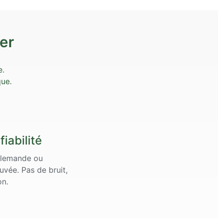
er
e.
ue.
fiabilité
llemande ou
uvée. Pas de bruit,
on.