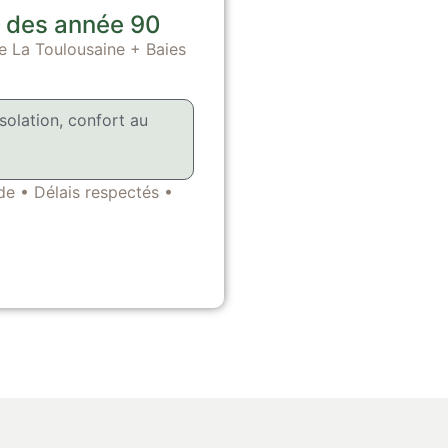
n des année 90
e La Toulousaine + Baies
solation, confort au
pide • Délais respectés •